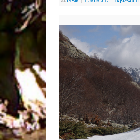
de
admin
|
15 mars 2017
|
La pêche au 