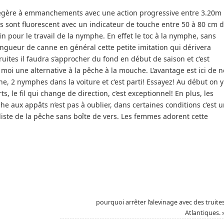
s légère à emmanchements avec une action progressive entre 3.20m
ons sont fluorescent avec un indicateur de touche entre 50 à 80 cm 
in pour le travail de la nymphe. En effet le toc à la nymphe, sans
ngueur de canne en général cette petite imitation qui dérivera
truites il faudra s’approcher du fond en début de saison et c’est
 moi une alternative à la pêche à la mouche. L’avantage est ici de n
ne, 2 nymphes dans la voiture et c’est parti! Essayez! Au début on y
s, le fil qui change de direction, c’est exceptionnel! En plus, les
he aux appâts n’est pas à oublier, dans certaines conditions c’est 
liste de la pêche sans boîte de vers. Les femmes adorent cette
pourquoi arrêter l’alevinage avec des truite
Atlantiques.