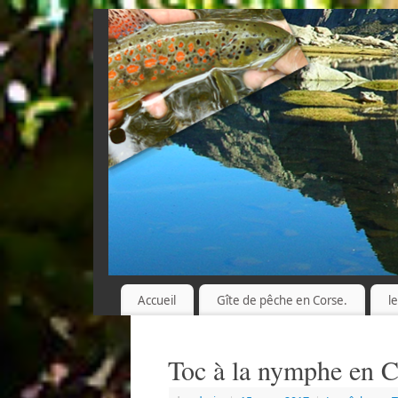
Accueil
Gîte de pêche en Corse.
l
Toc à la nymphe en C