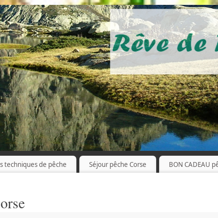
es techniques de pêche
Séjour pêche Corse
BON CADEAU p
orse