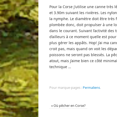
Pour la Corse j’utilise une canne trè
et 3.90m suivant les rivières. Les nyl
la nymphe. Le diamètre doit être très f
plombée donc, doit propulser à une lo
dans le courant. Suivant l’activité des 
d’ailleurs à ce moment quelle est pour
plus gérer les appâts. Hop! j’ai ma can
croit pas, mais quand on voit les départ
poissons ne seront pas blessés. La pêc
atout, mais j’aime bien ce côté minima
technique …
Pour marque-pages :
Permaliens
.
«
Où pêcher en Corse?