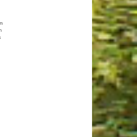
 m
n
s