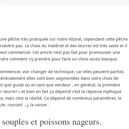
r
une pêche très pratiquée sur notre littoral, cependant cette pêche
rsévère pas. Le choix du matériel et des leurres est très vaste et il
 veut commencer. Cet article n’est pas fait pour promouvoir une
re comment s’y prendre pour faire un choix assez basique.
commencer, voir changer de technique, car elles peuvent parfois
énéralement elles sont bien segmentées dans votre choix de
nt que guide ou en tant que vendeur , en général, la première
eur leurre? » et bien en fait ça dépend! c’est la réponse mythique
orse, mais c’est la réalité. Ca dépend de nombreux paramètres, le
le, courant …), la saison .
 souples et poissons nageurs.