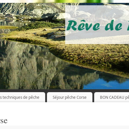
es techniques de pêche
Séjour pêche Corse
BON CADEAU p
rse