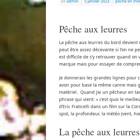
de
admin
|
5 janvier 2023
|
pêche en me
Pêche aux leurres
La pêche aux leurres du bord devient 
peut être assez décevante si l’on ne pe
est difficile de s’y retrouver quand on
marque mais pour essayer de comprend
Je donnerais les grandes lignes pour 
avoir pour base la même canne mais g
matériel. Quand j’ai un pêcheur en ta
phrase qui vient: « c’est quoi le meill
d’Eric Fraticelli dans un film sur la C
spot, la profondeur, la météo (vent, hou
La pêche aux leurres