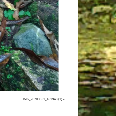
IMG_20200531_181948 (1)
»