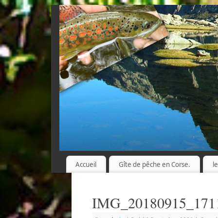
Accueil
Gîte de pêche en Corse.
l
IMG_20180915_171