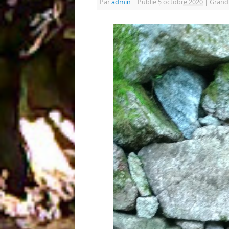
Par
admin
|
Publié
5 octobre 2020
|
Grand