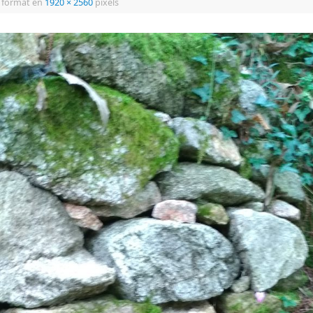
 format en
1920 × 2560
pixels