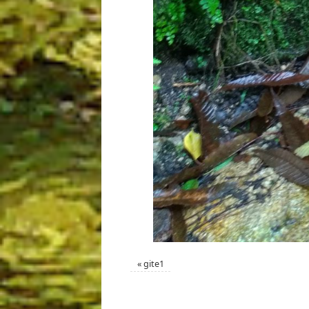
«
gite1