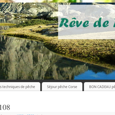
es techniques de pêche
Séjour pêche Corse
BON CADEAU p
108