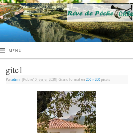
MENU
gite1
Par
admin
|
Publié
10 février 2020
|
Grand format en
200 × 200
pixels