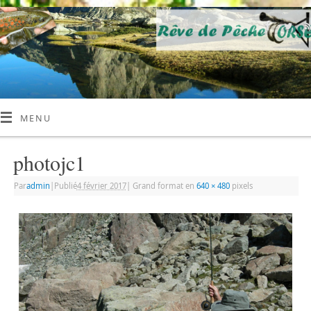
MENU
photojc1
Par
admin
|
Publié
4 février 2017
|
Grand format en
640 × 480
pixels