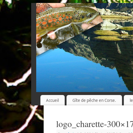
Accueil
Gîte de pêche en Corse.
l
logo_charette-300×1