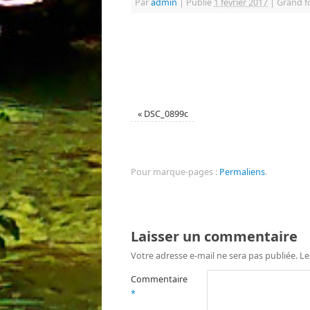
Par
admin
|
Publié
1 février 2017
|
Grand f
«
DSC_0899c
Pour marque-pages :
Permaliens
.
Laisser un commentaire
Votre adresse e-mail ne sera pas publiée.
Le
Commentaire
*