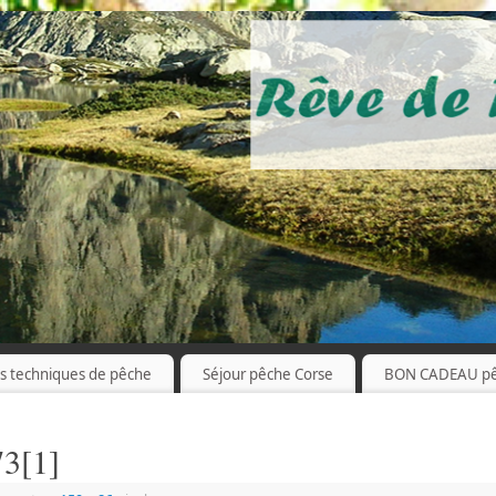
es techniques de pêche
Séjour pêche Corse
BON CADEAU p
73[1]