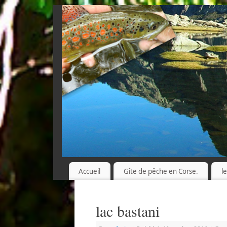
Accueil
Gîte de pêche en Corse.
l
lac bastani