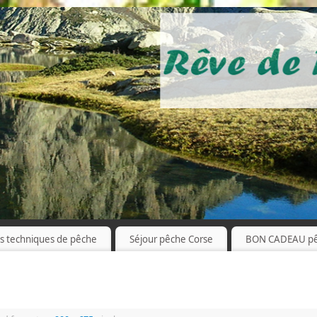
es techniques de pêche
Séjour pêche Corse
BON CADEAU p