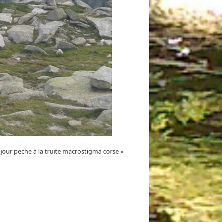
éjour peche à la truite macrostigma corse
»