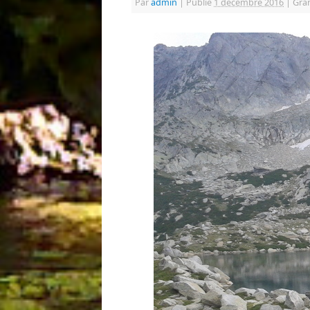
Par
admin
|
Publié
1 décembre 2016
|
Gran