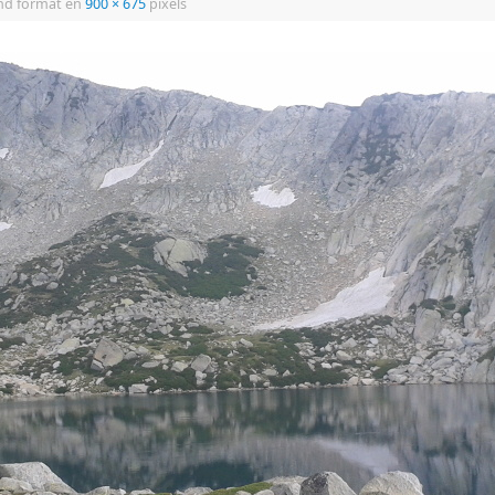
d format en
900 × 675
pixels