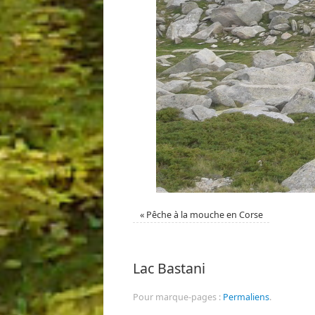
«
Pêche à la mouche en Corse
Lac Bastani
Pour marque-pages :
Permaliens
.