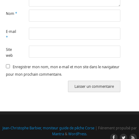
Nom
*
E-mail
*
Site
web
Enregistrer mon nom, mon e-mail et mon site dans le navigateur
pour mon prochain commentaire.
Jean-Christophe Barbier, moniteur guide de pêche Corse
| Fièrement propulsé par
Mantra
&
WordPress.