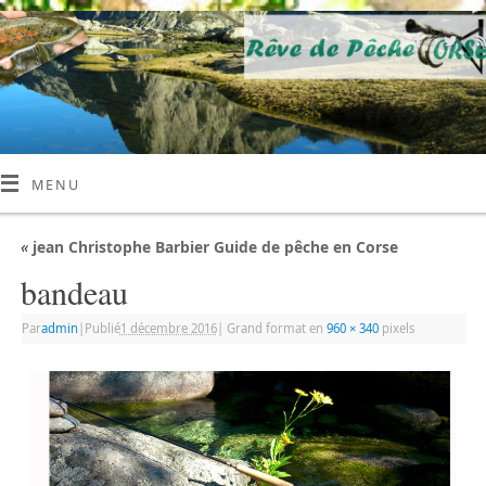
MENU
«
jean Christophe Barbier Guide de pêche en Corse
bandeau
Par
admin
|
Publié
1 décembre 2016
|
Grand format en
960 × 340
pixels