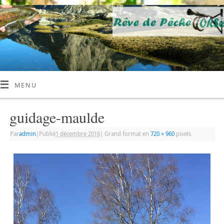
MENU
guidage-maulde
Par
admin
|
Publié
1 décembre 2016
|
Grand format en
720 × 960
pixels