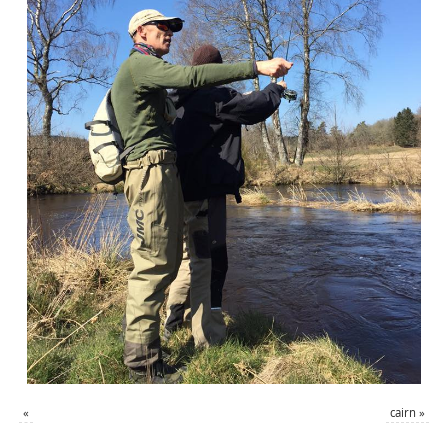
«
cairn
»